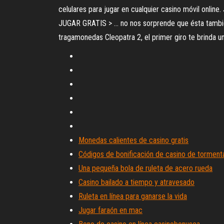
celulares para jugar en cualquier casino móvil onlin
JUGAR GRATIS > ... no nos sorprende que ésta tambié
tragamonedas Cleopatra 2, el primer giro te brinda u
Monedas calientes de casino gratis
Códigos de bonificación de casino de torment
Una pequeña bola de ruleta de acero rueda
Casino bailado a tiempo y atravesado
Ruleta en línea para ganarse la vida
Jugar faraón en mac