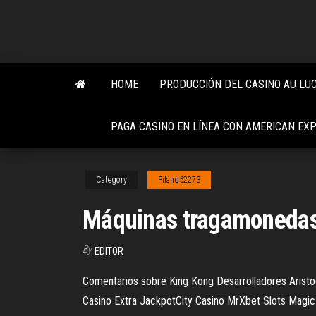
Skip
to
the
content
HOME
PRODUCCIÓN DEL CASINO AU LU
PAGA CASINO EN LÍNEA CON AMERICAN EX
Category
Piland52273
Máquinas tragamonedas 
By
EDITOR
Comentarios sobre King Kong Desarrolladores Aristo
Casino Extra JackpotCity Casino MrXbet Slots Magi