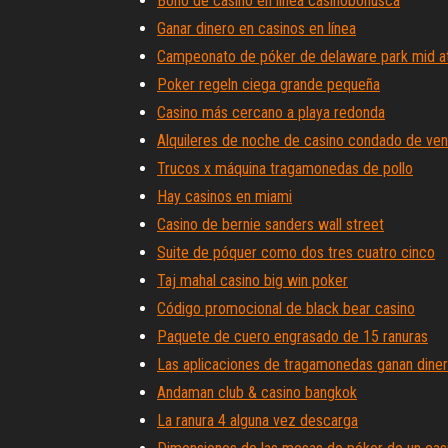
Bono de casino en línea casinobonusca
Ganar dinero en casinos en línea
Campeonato de póker de delaware park mid at
Poker regeln ciega grande pequeña
Casino más cercano a playa redonda
Alquileres de noche de casino condado de ven
Trucos x máquina tragamonedas de pollo
Hay casinos en miami
Casino de bernie sanders wall street
Suite de póquer como dos tres cuatro cinco
Taj mahal casino big win poker
Código promocional de black bear casino
Paquete de cuero engrasado de 15 ranuras
Las aplicaciones de tragamonedas ganan diner
Andaman club & casino bangkok
La ranura 4 alguna vez descarga