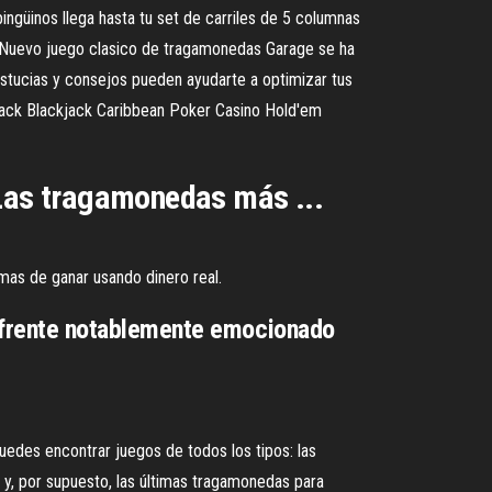
ngüinos llega hasta tu set de carriles de 5 columnas
Nuevo juego clasico de tragamonedas Garage se ha
stucias y consejos pueden ayudarte a optimizar tus
 Jack Blackjack Caribbean Poker Casino Hold'em
 Las tragamonedas más ...
mas de ganar usando dinero real.
 frente notablemente emocionado
des encontrar juegos de todos los tipos: las
y, por supuesto, las últimas tragamonedas para