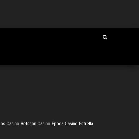
os Casino Betsson Casino Época Casino Estrella