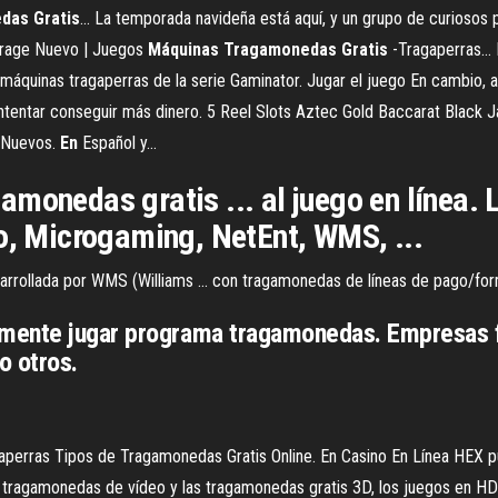
edas
Gratis
…
La temporada navideña está aquí, y un grupo de curiosos pi
rage Nuevo | Juegos
Máquinas
Tragamonedas
Gratis
-Tragaperras…
máquinas tragaperras de la serie Gaminator. Jugar el juego
En cambio, a
intentar conseguir más dinero. 5 Reel Slots Aztec Gold Baccarat Black
Nuevos.
En
Español y…
amonedas gratis ... al juego en línea.
lo, Microgaming, NetEnt, WMS, ...
sarrollada por WMS (Williams ... con tragamonedas de líneas de pago/for
amente jugar programa tragamonedas. Empresas
 otros.
erras Tipos de Tragamonedas Gratis Online. En Casino En Línea HEX pue
tragamonedas de vídeo y las tragamonedas gratis 3D, los juegos en HD 