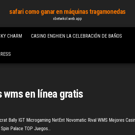
safari como ganar en máquinas tragamonedas
xbetwkol.web.app
CKY CHARM
CASINO ENGHIEN LA CELEBRACIÓN DE BAÑOS
PRESS
wms en línea gratis
crat Bally IGT Microgaming NetEnt Novomatic Rival WMS Mejores Casin
c Spin Palace TOP Juegos…