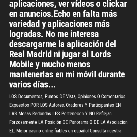
aplicaciones, ver vídeos o clickar
en anuncios.Echo en falta más
variedad y aplicaciones más
logradas. No me interesa
descargarme la aplicación del
Real Madrid ni jugar al Lords
Mobile y mucho menos
mantenerlas en mi móvil durante
varios días...
LOS Documentos, Puntos DE Vista, Opiniones O Comentarios
Expuestos POR LOS Autores, Oradores Y Participantes EN
LAS Mesas Redondas LES Pertenecen Y NO Reflejan
Forzosamente LA Posición DE Panorama O DE LA Asociacion
EL.
Mejor casino online fiables en español
Consulta nuestra