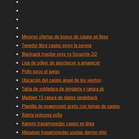
Mejores ofertas de bonos de casino en línea
Tenedor libre casino enjoy la serena
Blackjack mackie onyx vs focusrite 2i2
Liga de póker de anochecer a amanecer
Pollo poco el juego
Ubicación del casino ángel de los vientos
Tabla de soldadura de lengüeta y ranura uk
Madden 15 ranura de dados singleback
Plantilla de powerpoint gratis con temas de casino
Ruleta princesa sofia
Kanomi tragamonedas casino en línea
Máquinas tragamonedas usadas dayton ohio