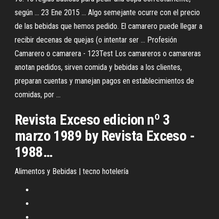
según ... 23 Ene 2015 ... Algo semejante ocurre con el precio
de las bebidas que hemos pedido. El camarero puede llegar a
recibir decenas de quejas (o intentar ser ... Profesión
Camarero o camarera - 123Test Los camareros o camareras
anotan pedidos, sirven comida y bebidas a los clientes,
preparan cuentas y manejan pagos en establecimientos de
comidas, por ...
Revista Exceso edicion nº 3
marzo 1989 by Revista Exceso -
1988…
Alimentos y Bebidas | tecno hotelería