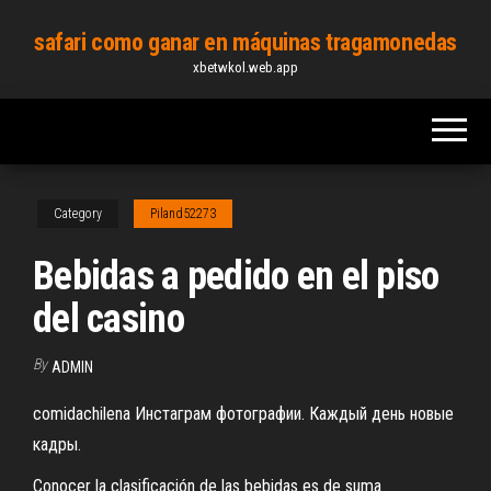
Skip
safari como ganar en máquinas tragamonedas
to
xbetwkol.web.app
the
content
Category
Piland52273
Bebidas a pedido en el piso
del casino
By
ADMIN
comidachilena Инстаграм фотографии. Каждый день новые
кадры.
Conocer la clasificación de las bebidas es de suma