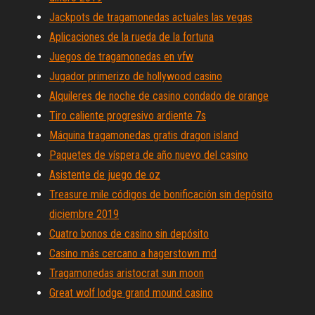
Jackpots de tragamonedas actuales las vegas
Aplicaciones de la rueda de la fortuna
Juegos de tragamonedas en vfw
Jugador primerizo de hollywood casino
Alquileres de noche de casino condado de orange
Tiro caliente progresivo ardiente 7s
Máquina tragamonedas gratis dragon island
Paquetes de víspera de año nuevo del casino
Asistente de juego de oz
Treasure mile códigos de bonificación sin depósito
diciembre 2019
Cuatro bonos de casino sin depósito
Casino más cercano a hagerstown md
Tragamonedas aristocrat sun moon
Great wolf lodge grand mound casino