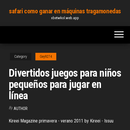
Skip
safari como ganar en máquinas tragamonedas
to
xbetwkol.web.app
the
content
Category
Gey9274
Divertidos juegos para niños
pequeños para jugar en
línea
By
AUTHOR
Kireei Magazine primavera - verano 2011 by Kireei - Issuu