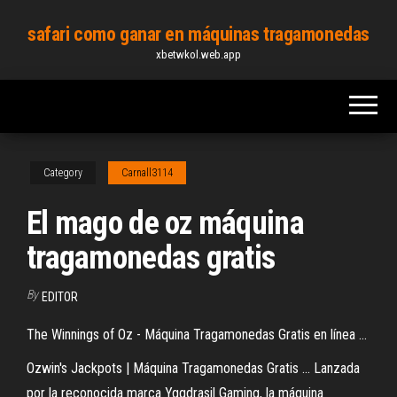
Skip
safari como ganar en máquinas tragamonedas
to
xbetwkol.web.app
the
content
Category
Carnall3114
El mago de oz máquina
tragamonedas gratis
By
EDITOR
The Winnings of Oz - Máquina Tragamonedas Gratis en línea ...
Ozwin's Jackpots | Máquina Tragamonedas Gratis ... Lanzada
por la reconocida marca Yggdrasil Gaming, la máquina