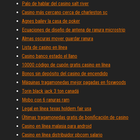
Palo de hablar del casino salt river
Casino más cercano cerca de charleston sc
Agnes bailey la casa de poker
Ecuaciones de diseño de antena de ranura microstrip
Almas oscuras mover guardar ranura
Lista de casino en línea
Casino banco estado el llano
10000 código de cupón gratis casino en línea
Bonos sin depósito del casino de encendido
Máquinas tragamonedas mejor pagadas en foxwoods
Torin black jack 3 ton canadá
Mobo con 6 ranuras ram
Legal en línea texas holdem fair usa
Últimas tragamonedas gratis de bonificación de casino
Casino en línea malasia para android
Casino en línea distribuidor pbcom salario